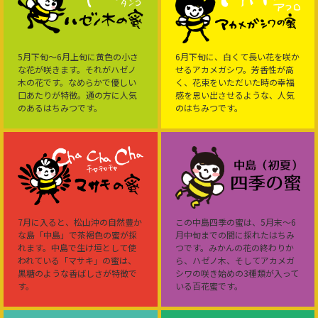
5月下旬～6月上旬に黄色の小さ
6月下旬に、白くて長い花を咲か
な花が咲きます。それがハゼノ
せるアカメガシワ。芳香性が高
木の花です。なめらかで優しい
く、花束をいただいた時の幸福
口あたりが特徴。通の方に人気
感を思い出させるような、人気
のあるはちみつです。
のはちみつです。
7月に入ると、松山沖の自然豊か
この中島四季の蜜は、5月末～6
な島「中島」で茶褐色の蜜が採
月中旬までの間に採れたはちみ
れます。中島で生け垣として使
つです。みかんの花の終わりか
われている「マサキ」の蜜は、
ら、ハゼノ木、そしてアカメガ
黒糖のような香ばしさが特徴で
シワの咲き始めの3種類が入って
す。
いる百花蜜です。