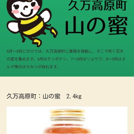
6月〜8月にかけては、久万高原町に巣箱を移動し、そこで咲く花木
の密を集めます。6月はケンポナシ、7〜8月はリョウブ、8〜9月はヌ
ルデ等のはちみつが採れます。
久万高原町：山の蜜 2.4kg