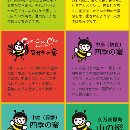
5月下旬～6月上旬に黄色の小さ
6月下旬に、白くて長い花を咲か
な花が咲きます。それがハゼノ
せるアカメガシワ。芳香性が高
木の花です。なめらかで優しい
く、花束をいただいた時の幸福
口あたりが特徴。通の方に人気
感を思い出させるような、人気
のあるはちみつです。
のはちみつです。
7月に入ると、松山沖の自然豊か
この中島四季の蜜は、5月末～6
な島「中島」で茶褐色の蜜が採
月中旬までの間に採れたはちみ
れます。中島で生け垣として使
つです。みかんの花の終わりか
われている「マサキ」の蜜は、
ら、ハゼノ木、そしてアカメガ
黒糖のような香ばしさが特徴で
シワの咲き始めの3種類が入って
す。
いる百花蜜です。