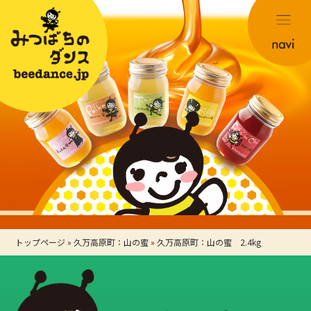
トップページ
»
久万高原町：山の蜜
»
久万高原町：山の蜜 2.4kg