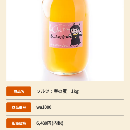
ワルツ：春の蜜 1kg
商品名
wa1000
商品番号
6,480円(内税)
販売価格