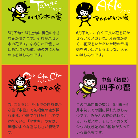
5月下旬～6月上旬に黄色の小さ
6月下旬に、白くて長い花を咲か
な花が咲きます。それがハゼノ
せるアカメガシワ。芳香性が高
木の花です。なめらかで優しい
く、花束をいただいた時の幸福
口あたりが特徴。通の方に人気
感を思い出させるような、人気
のあるはちみつです。
のはちみつです。
7月に入ると、松山沖の自然豊か
この中島四季の蜜は、5月末～6
な島「中島」で茶褐色の蜜が採
月中旬までの間に採れたはちみ
れます。中島で生け垣として使
つです。みかんの花の終わりか
われている「マサキ」の蜜は、
ら、ハゼノ木、そしてアカメガ
黒糖のような香ばしさが特徴で
シワの咲き始めの3種類が入って
す。
いる百花蜜です。