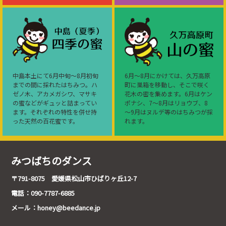
中島本土にて6月中旬～8月初旬
6月～8月にかけては、久万高原
までの間に採れたはちみつ。ハ
町に巣箱を移動し、そこで咲く
ゼノ木、アカメガシワ、マサキ
花木の密を集めます。6月はケン
の蜜などがギュッと詰まってい
ポナシ、7～8月はリョウブ、8
ます。それぞれの特性を併せ持
～9月はヌルデ等のはちみつが採
った天然の百花蜜です。
れます。
みつばちのダンス
〒791-8075 愛媛県松山市ひばりヶ丘12-7
電話：090-7787-6885
メール：honey@beedance.jp