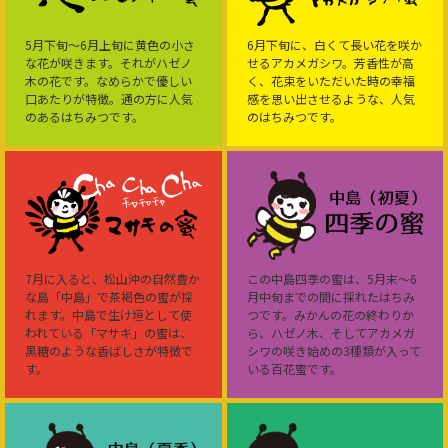
5月下旬～6月上旬に黄色の小さ
6月下旬に、白くて長い花を咲か
な花が咲きます。それがハゼノ
せるアカメガシワ。芳香性が高
木の花です。なめらかで優しい
く、花束をいただいた時の幸福
口あたりが特徴。通の方に人気
感を思い出させるような、人気
のあるはちみつです。
のはちみつです。
7月に入ると、松山沖の自然豊か
この中島四季の蜜は、5月末～6
な島「中島」で茶褐色の蜜が採
月中旬までの間に採れたはちみ
れます。中島で生け垣として使
つです。みかんの花の終わりか
われている「マサキ」の蜜は、
ら、ハゼノ木、そしてアカメガ
黒糖のような香ばしさが特徴で
シワの咲き始めの3種類が入って
す。
いる百花蜜です。